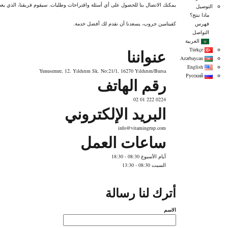
يمكنك الاتصال بنا للحصول على أي أسئلة واقتراحات وطلبات. سيقوم فريقنا، الذي يع
التوصيل
ماذا ننتج؟
فهرس
كفيتامين جروب، يسعدنا أن نقدم لك أفضل خدمة.
التواصل
العربية
عنواننا
Türkçe
Azərbaycan
English
Yunusemre, 12. Yıldırım Sk. No:21/1, 16270 Yıldırım/Bursa
Русский
رقم الهاتف
0224 222 01 02
البريد الإلكتروني
info@vitamingrup.com
ساعات العمل
أيام الأسبوع 08:30 - 18:30
السبت 08:30 - 13:30
أترك لنا رسالة
الاسم