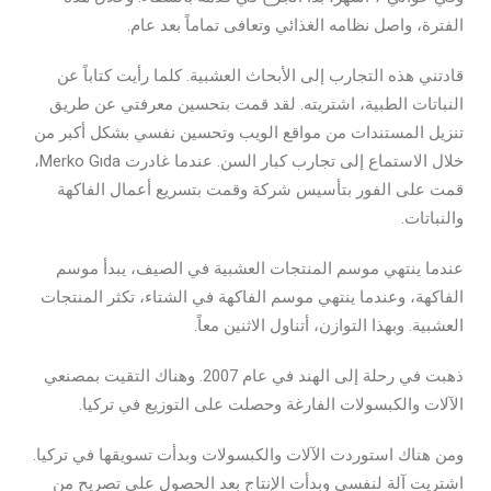
الفترة، واصل نظامه الغذائي وتعافى تماماً بعد عام.
قادتني هذه التجارب إلى الأبحاث العشبية. كلما رأيت كتاباً عن
النباتات الطبية، اشتريته. لقد قمت بتحسين معرفتي عن طريق
تنزيل المستندات من مواقع الويب وتحسين نفسي بشكل أكبر من
خلال الاستماع إلى تجارب كبار السن. عندما غادرت Merko Gıda،
قمت على الفور بتأسيس شركة وقمت بتسريع أعمال الفاكهة
والنباتات.
عندما ينتهي موسم المنتجات العشبية في الصيف، يبدأ موسم
الفاكهة، وعندما ينتهي موسم الفاكهة في الشتاء، تكثر المنتجات
العشبية. وبهذا التوازن، أتناول الاثنين معاً.
ذهبت في رحلة إلى الهند في عام 2007. وهناك التقيت بمصنعي
الآلات والكبسولات الفارغة وحصلت على التوزيع في تركيا.
ومن هناك استوردت الآلات والكبسولات وبدأت تسويقها في تركيا.
اشتريت آلة لنفسي وبدأت الإنتاج بعد الحصول على تصريح من