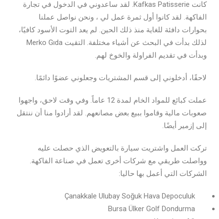
كانت Kafkas Patisserie. لقد ساعدوني في الدخول في تجارة
الفاكهة. لقد كانوا أول ثمرة عمل لي ، ونحن نواصل عملنا
بحوارات دافئة للغاية منذ ذلك الحين. لم يعد التوت الأسود كافيًا،
لذلك بدأت في البحث عن أشياء مختلفة. التقيت Merko Gıda
وبدأت في تقديم الفراولة والخوخ لهم.
لاحقًا، أدخلوني إلى قسم المشتريات وجعلوني عضوًا دائمًا.
عملت كبائع للمواد الخام لمدة 12 عاماً. وفي وقت لاحق، واجهوا
صعوبات مالية وقاموا ببيع بعض مصانعهم. لقد أرادوا منا أن ننتقل
إلى إزمير أيضًا.
تركت العمل واشتريت سيارة بالتعويض الذي حصلت عليه
وواصلت طريقي مع شركات أخرى تعمل في صناعة الفاكهة.
الشركات التي أعمل بها حاليا:
Çanakkale Ulubay Soğuk Hava Depoculuk
Bursa Ülker Golf Dondurma