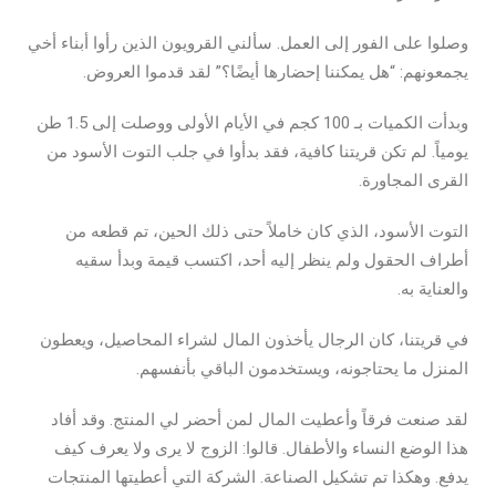
وصلوا على الفور إلى العمل. سألني القرويون الذين رأوا أبناء أخي
يجمعونهم: “هل يمكننا إحضارها أيضًا؟” لقد قدموا العروض.
وبدأت الكميات بـ 100 كجم في الأيام الأولى ووصلت إلى 1.5 طن
يومياً. لم تكن قريتنا كافية، فقد بدأوا في جلب التوت الأسود من
القرى المجاورة.
التوت الأسود، الذي كان خاملاً حتى ذلك الحين، تم قطعه من
أطراف الحقول ولم ينظر إليه أحد، اكتسب قيمة وبدأ سقيه
والعناية به.
في قريتنا، كان الرجال يأخذون المال لشراء المحاصيل، ويعطون
المنزل ما يحتاجونه، ويستخدمون الباقي بأنفسهم.
لقد صنعت فرقاً وأعطيت المال لمن أحضر لي المنتج. وقد أفاد
هذا الوضع النساء والأطفال. قالوا: الزوج لا يرى ولا يعرف كيف
يدفع. وهكذا تم تشكيل الصناعة. الشركة التي أعطيتها المنتجات