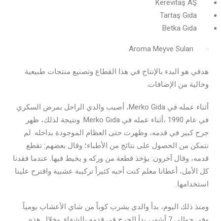
Kerevitaş AŞ
Tartaş Gıda
Betka Gıda
Aroma Meyve Suları
·
هدفي هو البدء بالإنتاج في هذا القطاع وتصنيع منتجات طبيعية
وخالية من الإضافات.
أثناء عمله في Merko Gıda، أصيب والدي الراحل بمرض السكري
في عام 1990 ،أثناء عمله في Merko Gıda. ونتيجة لذلك، ظهر
جرح كبير في قدمه، وظهرت حتى العظام الموجودة بداخله. لم
نتمكن من الحصول على نتائج من الأطباء؛ وقال بعضهم: تقطع
قدمه، وقال آخرون: يؤخذ قطعة من وركه و يخيط فيها. عندما فقدنا
كل الأمل، أعطانا معلم كنت أحبه كثيراً تركيبة عشبية واقترح علينا
استخدامها.
ومنذ ذلك اليوم، بدأ والدي يشرب كوباً من شاي الأعشاب يومياً.
وفي حوالي 7 أشهر، بدأ الجرح في قدمه بالشفاء. وخلال هذه