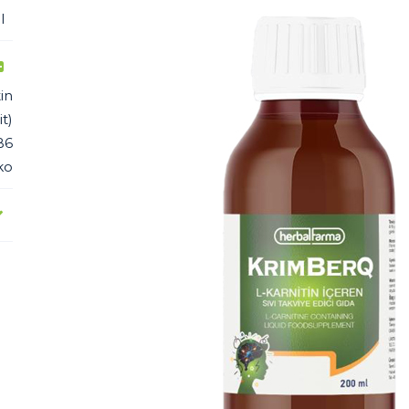
l
tin
t)
B6
ko