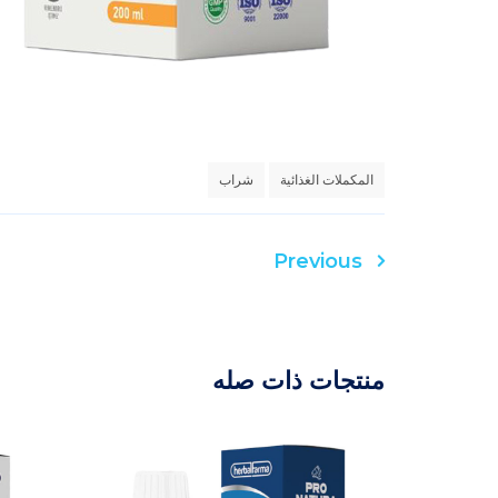
المكملات الغذائية
شراب
Previous
تصفّح
المقالات
منتجات ذات صله