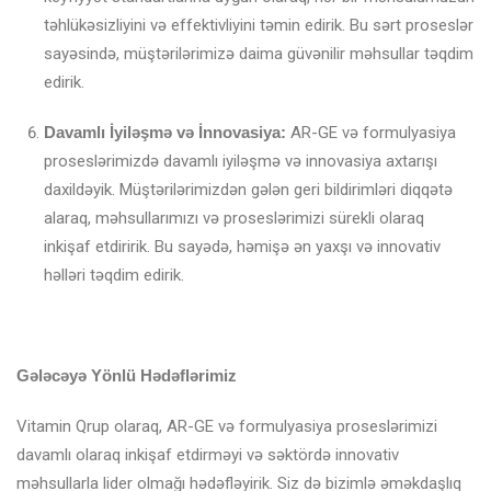
təhlükəsizliyini və effektivliyini təmin edirik. Bu sərt proseslər
sayəsində, müştərilərimizə daima güvənilir məhsullar təqdim
edirik.
Davamlı İyiləşmə və İnnovasiya:
AR-GE və formulyasiya
proseslərimizdə davamlı iyiləşmə və innovasiya axtarışı
daxildəyik. Müştərilərimizdən gələn geri bildirimləri diqqətə
alaraq, məhsullarımızı və proseslərimizi sürekli olaraq
inkişaf etdiririk. Bu sayədə, həmişə ən yaxşı və innovativ
həlləri təqdim edirik.
Gələcəyə Yönlü Hədəflərimiz
Vitamin Qrup olaraq, AR-GE və formulyasiya proseslərimizi
davamlı olaraq inkişaf etdirməyi və səktördə innovativ
məhsullarla lider olmağı hədəfləyirik. Siz də bizimlə əməkdaşlıq