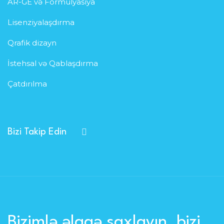
AR-GE və Formulyasiya
Lisenziyalaşdırma
Qrafik dizayn
İstehsal və Qablaşdırma
Çatdırılma
Bizi Takip Edin
Bizimlə əlaqə saxlayın, bizi