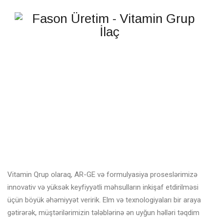
AR-GE VƏ
FORMULYASIYA
Vitamin Qrup olaraq, AR-GE və formulyasiya proseslərimizə
innovativ və yüksək keyfiyyətli məhsulların inkişaf etdirilməsi
üçün böyük əhəmiyyət veririk. Elm və texnologiyaları bir araya
gətirərək, müştərilərimizin tələblərinə ən uyğun həlləri təqdim