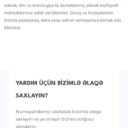
edərək, elm və texnologiya ilə dəstəklənmiş yüksək keyfiyyətli
məhsullarımıza sahib ola bilərsiniz. Görüş və tövsiyələrinizi
bizimlə paylaşaraq, daha yaxşı xidmət verməyimizə kömək edə
bilərsiniz.
YARDIM ÜÇÜN BIZIMLƏ ƏLAQƏ
SAXLAYIN?
Nümayəndəmiz vasitəsilə bizimlə əlaqə
saxlayın və ya onlayn biznes sorğusu
göndərin.