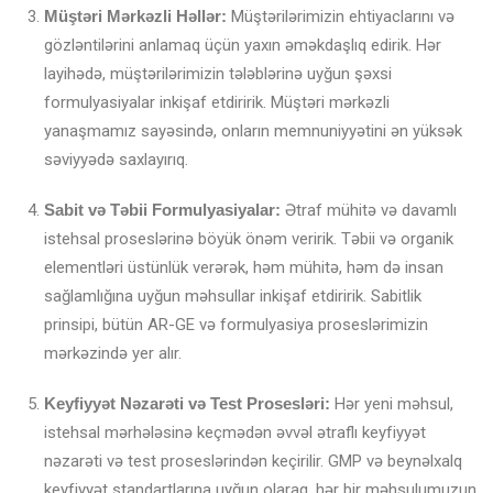
Müştəri Mərkəzli Həllər:
Müştərilərimizin ehtiyaclarını və
gözləntilərini anlamaq üçün yaxın əməkdaşlıq edirik. Hər
layihədə, müştərilərimizin tələblərinə uyğun şəxsi
formulyasiyalar inkişaf etdiririk. Müştəri mərkəzli
yanaşmamız sayəsində, onların memnuniyyətini ən yüksək
səviyyədə saxlayırıq.
Sabit və Təbii Formulyasiyalar:
Ətraf mühitə və davamlı
istehsal proseslərinə böyük önəm veririk. Təbii və organik
elementləri üstünlük verərək, həm mühitə, həm də insan
sağlamlığına uyğun məhsullar inkişaf etdiririk. Sabitlik
prinsipi, bütün AR-GE və formulyasiya proseslərimizin
mərkəzində yer alır.
Keyfiyyət Nəzarəti və Test Prosesləri:
Hər yeni məhsul,
istehsal mərhələsinə keçmədən əvvəl ətraflı keyfiyyət
nəzarəti və test proseslərindən keçirilir. GMP və beynəlxalq
keyfiyyət standartlarına uyğun olaraq, hər bir məhsulumuzun