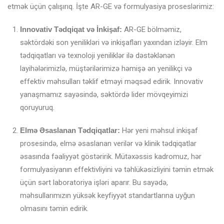
etmək üçün çalışırıq. İşte AR-GE və formulyasiya proseslərimiz:
Innovativ Tədqiqat və İnkişaf:
AR-GE bölməmiz,
səktördəki son yenilikləri və inkişafları yaxından izləyir. Elm
tədqiqatları və texnoloji yeniliklər ilə dəstəklənən
layihələrimizlə, müştərilərimizə həmişə ən yenilikçi və
effektiv məhsulları təklif etməyi məqsəd edirik. Innovativ
yanaşmamız sayəsində, səktördə lider mövqeyimizi
qoruyuruq.
Elmə Əsaslanan Tədqiqatlar:
Hər yeni məhsul inkişaf
prosesində, elmə əsaslanan verilər və klinik tədqiqatlar
əsasında fəaliyyət göstəririk. Mütəxəssis kadromuz, hər
formulyasiyanın effektivliyini və təhlükəsizliyini təmin etmək
üçün sərt laboratoriya işləri aparır. Bu sayədə,
məhsullarımızın yüksək keyfiyyət standartlarına uyğun
olmasını təmin edirik.