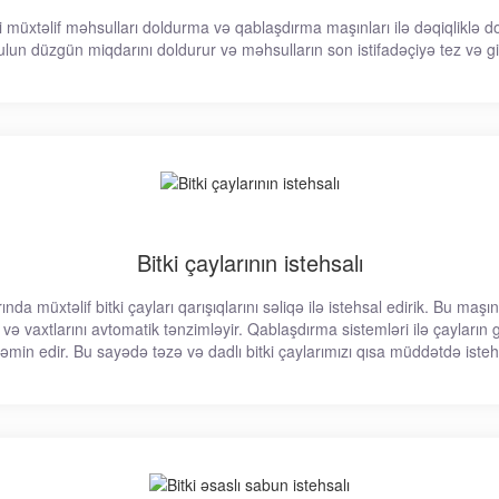
müxtəlif məhsulları doldurma və qablaşdırma maşınları ilə dəqiqliklə do
lun düzgün miqdarını doldurur və məhsulların son istifadəçiyə tez və gi
Bitki çaylarının istehsalı
müxtəlif bitki çayları qarışıqlarını səliqə ilə istehsal edirik. Bu maşınlar 
ə vaxtlarını avtomatik tənzimləyir. Qablaşdırma sistemləri ilə çayların g
təmin edir. Bu sayədə təzə və dadlı bitki çaylarımızı qısa müddətdə istehla