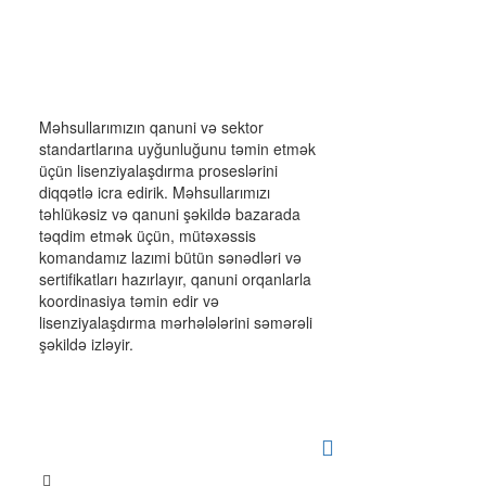
Məhsullarımızın qanuni və sektor
standartlarına uyğunluğunu təmin etmək
üçün lisenziyalaşdırma proseslərini
diqqətlə icra edirik. Məhsullarımızı
təhlükəsiz və qanuni şəkildə bazarada
təqdim etmək üçün, mütəxəssis
komandamız lazımi bütün sənədləri və
sertifikatları hazırlayır, qanuni orqanlarla
koordinasiya təmin edir və
lisenziyalaşdırma mərhələlərini səmərəli
şəkildə izləyir.