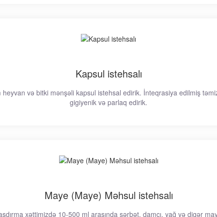
Kapsul istehsalı
eyvan və bitki mənşəli kapsul istehsal edirik. İnteqrasiya edilmiş təmi
gigiyenik və parlaq edirik.
Maye (Maye) Məhsul istehsalı
şdırma xəttimizdə 10-500 ml arasında şərbət, damcı, yağ və digər maye