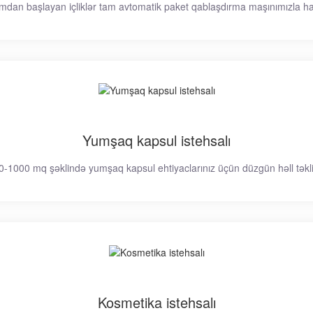
mdan başlayan içliklər tam avtomatik paket qablaşdırma maşınımızla haz
Yumşaq kapsul istehsalı
-1000 mq şəklində yumşaq kapsul ehtiyaclarınız üçün düzgün həll təklif
Kosmetika istehsalı