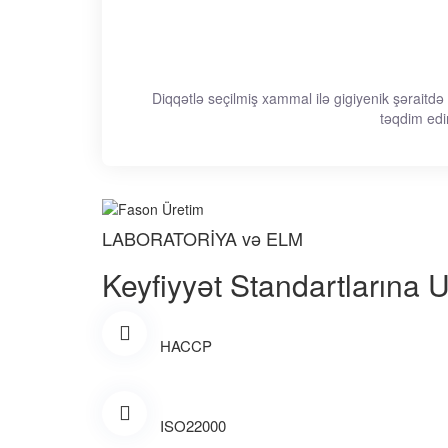
Diqqətlə seçilmiş xammal ilə gigiyenik şəraitdə q
təqdim edi
LABORATORİYA və ELM
Keyfiyyət Standartlarına U
HACCP
ISO22000