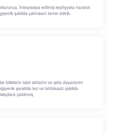
ldururuq. İnteqrasiya edilmiş keyfiyyətə nəzarət
giyenik şəkildə çatmasını təmin edirik.
bitkilərin təbii ətirlərini və qida dəyərlərini
igiyenik şəraitdə tez və təhlükəsiz şəkildə
kçılara çatdırırıq.