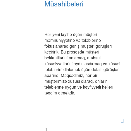
Müsahibələri
Hər yeni layihə üçün müştəri
məmnuniyyətinə və tələblərinə
fokuslanaraq geniş müştəri görüşləri
keçiririk. Bu prosesdə müştəri
bekləntilərini anlamaq, məhsul
xüsusiyyətlərini aydınlaşdırmaq və xüsusi
tələblərini dinləmək üçün detallı görüşlər
aparırıq. Məqsədimiz, hər bir
müştərimizə xüsusi olaraq, onların
tələblərinə uyğun və keyfiyyətli həlləri
təqdim etməkdir.