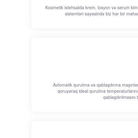
Kosmetik istehsalda krem, losyon və serum kimi 
sistemləri sayəsində biz hər bir məhsu
Avtomatik qurutma və qablaşdırma maşınlarında 
qoruyaraq ideal qurutma temperaturlarını v
qablaşdırılmasını 