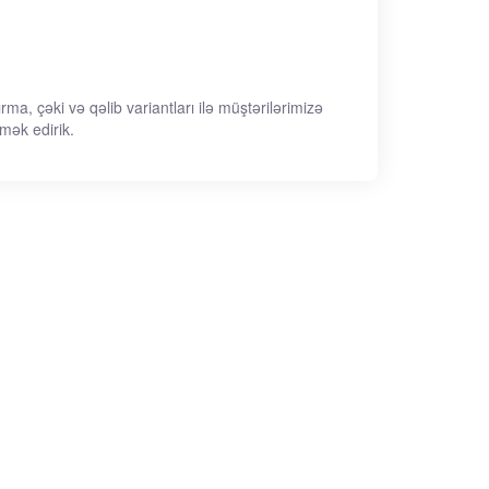
rma, çəki və qəlib variantları ilə müştərilərimizə
mək edirik.