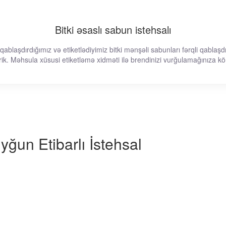
Bitki əsaslı sabun istehsalı
ablaşdırdığımız və etiketlədiyimiz bitki mənşəli sabunları fərqli qablaşdı
rik. Məhsula xüsusi etiketləmə xidməti ilə brendinizi vurğulamağınıza kö
yğun Etibarlı İstehsal