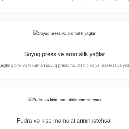
Soyuq press və aromatik yağlar
çilmiş bitki və toxumları soyuq presləmə, distillə və ya maserasiya yolu i
Pudra və kisə məmulatlarının istehsalı