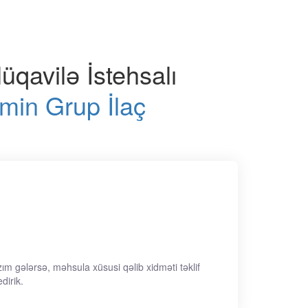
üqavilə İstehsalı
zım gələrsə, məhsula xüsusi qəlib xidməti təklif
dirik.