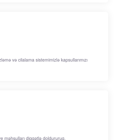
zləmə və cilalama sistemimizlə kapsullarımızı
 məhsulları diqqətlə doldururuq.