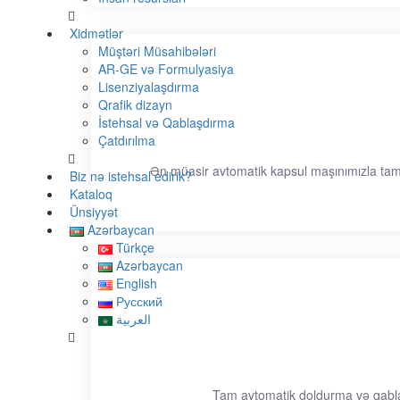
Xidmətlər
Müştəri Müsahibələri
AR-GE və Formulyasiya
Lisenziyalaşdırma
Qrafik dizayn
İstehsal və Qablaşdırma
Çatdırılma
Ən müasir avtomatik kapsul maşınımızla tam h
Biz nə istehsal edirik?
Kataloq
Ünsiyyət
Azərbaycan
Türkçe
Azərbaycan
English
Русский
العربية
Tam avtomatik doldurma və qabla