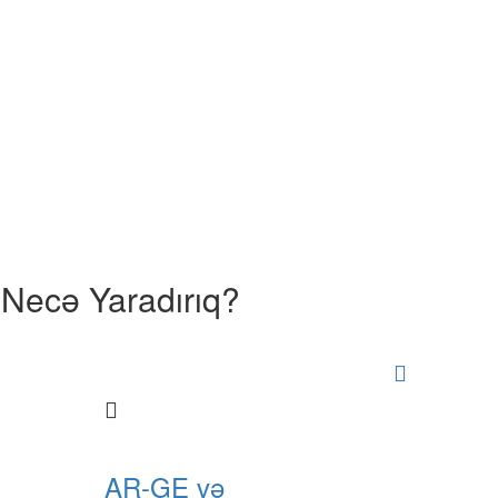
 Necə Yaradırıq?
AR-GE və