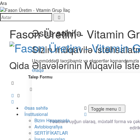
Ara
Fason Üretim - Vitamin Gru
Əsas səhifə
Sizin müqavilə istehsalatı
Uzunmüddətli təcrübəmiz və ekspertlər komandamızla yüks
Qida Əlavələrinin Müqavilə İste
Əlaqə
Talep Formu
Əsas səhifə
Toggle menu
İnstitusional
Bizim Haqqımızda
Tələblərə uyğun olaraq, müxtəlif forma və çəki 
Avtobioqrafiya
ediri
SERTİFİKATLAR
İnsan resursları