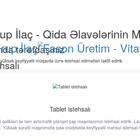
p İlaç - Qida Əlavələrinin M
nda tərəfdaşınız
ək keyfiyyətli müqavilə üzrə istehsal xidmətləri təklif edirik.
hsalı
Tablet istehsalı
qəlibləri ilə tam avtomatik planşet çap maşınlarımızı istehsal edirik. La
k. Yüksək sürətli maşınımızla qısa müddətdə keyfiyyətli məhsul istehsal e