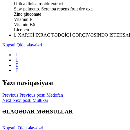
Urtica dioica rootdr extract
Saw palmetto. Serenoa repens fruit dry ext.
Zinc gluconate
Vitamin E
Vitamin B6
Licopen
XARİCİ İXRAC TƏDQİQİ ÇƏRÇİVƏSİNDƏ İSTEHSAL
Kapsul
Qida əlavələri
Yazı naviqasiyası
Previous
Previous post:
Medofan
Next
Next post:
Multikar
ƏLAQƏDAR MƏHSULLAR
Kapsul
,
Qida əlavələri