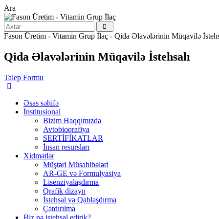
Ara
Fason Üretim - Vitamin Grup İlaç - Qida Əlavələrinin Müqavilə İstehs
Qida Əlavələrinin Müqavilə İstehsalı
Talep Formu
Əsas səhifə
İnstitusional
Bizim Haqqımızda
Avtobioqrafiya
SERTİFİKATLAR
İnsan resursları
Xidmətlər
Müştəri Müsahibələri
AR-GE və Formulyasiya
Lisenziyalaşdırma
Qrafik dizayn
İstehsal və Qablaşdırma
Çatdırılma
Biz nə istehsal edirik?