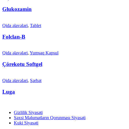
Glukozamin
Qida əlavələri
,
Tablet
Folclan-B
Qida əlavələri
,
Yumşaq Kapsul
Çörekotu Softgel
Qida əlavələri
,
Şərbət
Luga
Gizlilik Siyasəti
Şəxsi Məlumatların Qorunması Siyasəti
Kuki Siyasəti