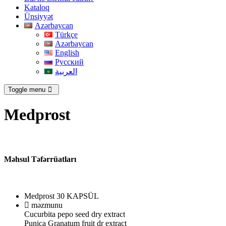
Kataloq
Ünsiyyət
Azərbaycan
Türkçe
Azərbaycan
English
Русский
العربية
Toggle menu
Medprost
Məhsul Təfərrüatları
Medprost 30 KAPSÜL
məzmunu
Cucurbita pepo seed dry extract
Punica Granatum fruit dr extract