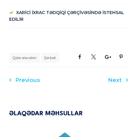
XARİCİ İXRAC TƏDQİQİ ÇƏRÇİVƏSİNDƏ İSTEHSAL
EDİLİR
Qida əlavələri
Şərbət
Previous
Next
Yazı
naviqasiyası
ƏLAQƏDAR MƏHSULLAR