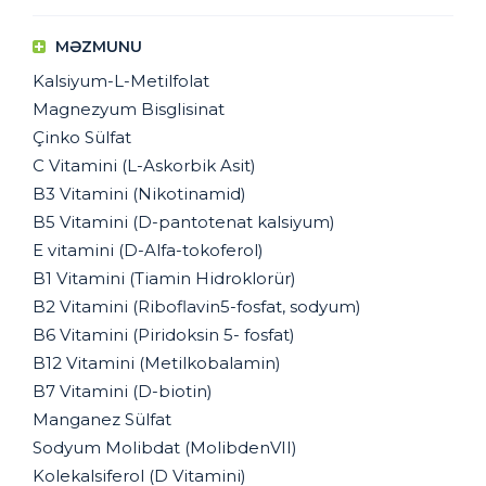
MƏZMUNU
Kalsiyum-L-Metilfolat
Magnezyum Bisglisinat
Çinko Sülfat
C Vitamini (L-Askorbik Asit)
B3 Vitamini (Nikotinamid)
B5 Vitamini (D-pantotenat kalsiyum)
E vitamini (D-Alfa-tokoferol)
B1 Vitamini (Tiamin Hidroklorür)
B2 Vitamini (Riboflavin5-fosfat, sodyum)
B6 Vitamini (Piridoksin 5- fosfat)
B12 Vitamini (Metilkobalamin)
B7 Vitamini (D-biotin)
Manganez Sülfat
Sodyum Molibdat (MolibdenVII)
Kolekalsiferol (D Vitamini)