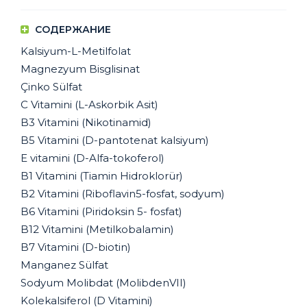
СОДЕРЖАНИЕ
Kalsiyum-L-Metilfolat
Magnezyum Bisglisinat
Çinko Sülfat
C Vitamini (L-Askorbik Asit)
B3 Vitamini (Nikotinamid)
B5 Vitamini (D-pantotenat kalsiyum)
E vitamini (D-Alfa-tokoferol)
B1 Vitamini (Tiamin Hidroklorür)
B2 Vitamini (Riboflavin5-fosfat, sodyum)
B6 Vitamini (Piridoksin 5- fosfat)
B12 Vitamini (Metilkobalamin)
B7 Vitamini (D-biotin)
Manganez Sülfat
Sodyum Molibdat (MolibdenVII)
Kolekalsiferol (D Vitamini)