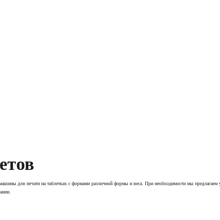
трактного производства
качественные услуги по контрактному производству.
етов
машины для печати на таблетках с формами различной формы и веса. При необходимости мы предлагаем 
ании.