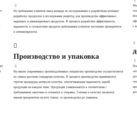
Мы
го
соо
По требованию клиентов наша команда по исследованиям и разработкам начинает
без
разработку продуктов и исследования рецептур для производства эффективных,
.
офо
надежных и инновационных продуктов. В процессе разработки эффективность,
у
с ю
надежность и соответствие продукта требованиям клиентов постоянно проверяются
и оптимизируются.
д
Производство и упаковка
ет
Пос
в
лог
На наших современных производственных мощностях производство осуществляется
дос
по самым высоким стандартам качества. В процессе производства применяются
что
строгие процедуры контроля качества, обеспечивающие надежность нашей
про
продукции на каждом этапе. Продукция упаковывается в соответствии с
дос
требованиями заказчика и готовится к отправке. Гигиена и качество являются
нашим приоритетом на всех этапах: от производства до упаковки.