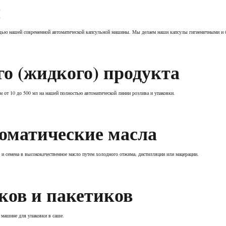
л
ью нашей современной автоматической капсульной машины. Мы делаем наши капсулы гигиеничными и 
о (жидкого) продукта
 от 10 до 500 мл на нашей полностью автоматической линии розлива и упаковки.
роматические масла
 семена в высококачественное масло путем холодного отжима, дистилляции или мацерации.
ков и пакетиков
 машине для упаковки в саше.