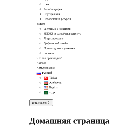
о нас
Автобиография
Сертификаты
Человеческие ресурсы
Услуги
Интервью с клиентами
НИОКР и разработка рецептур
Лицензирование
Графический дизайн
Производство и упаковка
доставка
Что мы производим?
Каталог
Коммуникация
Русский
Türkçe
Azərbaycan
English
العربية
Toggle menu
Домашняя страница