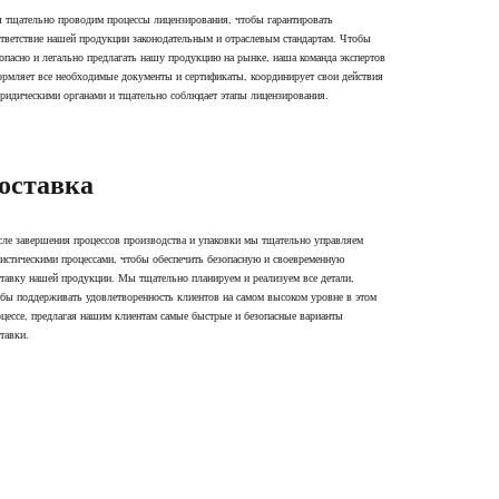
 тщательно проводим процессы лицензирования, чтобы гарантировать
тветствие нашей продукции законодательным и отраслевым стандартам. Чтобы
опасно и легально предлагать нашу продукцию на рынке, наша команда экспертов
рмляет все необходимые документы и сертификаты, координирует свои действия
ридическими органами и тщательно соблюдает этапы лицензирования.
оставка
ле завершения процессов производства и упаковки мы тщательно управляем
истическими процессами, чтобы обеспечить безопасную и своевременную
тавку нашей продукции. Мы тщательно планируем и реализуем все детали,
бы поддерживать удовлетворенность клиентов на самом высоком уровне в этом
цессе, предлагая нашим клиентам самые быстрые и безопасные варианты
тавки.