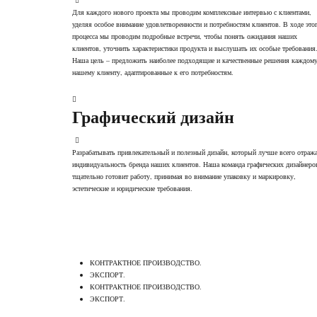
Для каждого нового проекта мы проводим комплексные интервью с клиентами,
уделяя особое внимание удовлетворенности и потребностям клиентов. В ходе это
процесса мы проводим подробные встречи, чтобы понять ожидания наших
клиентов, уточнить характеристики продукта и выслушать их особые требования
Наша цель – предложить наиболее подходящие и качественные решения каждом
нашему клиенту, адаптированные к его потребностям.
Графический дизайн
Разрабатывать привлекательный и полезный дизайн, который лучше всего отража
индивидуальность бренда наших клиентов. Наша команда графических дизайнеро
тщательно готовит работу, принимая во внимание упаковку и маркировку,
эстетические и юридические требования.
КОНТРАКТНОЕ ПРОИЗВОДСТВО.
ЭКСПОРТ.
КОНТРАКТНОЕ ПРОИЗВОДСТВО.
ЭКСПОРТ.