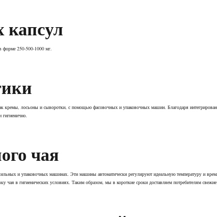
х капсул
в форме 250-500-1000 мг.
тики
как кремы, лосьоны и сыворотки, с помощью фасовочных и упаковочных машин. Благодаря интегрирован
и гигиенично.
ого чая
ильных и упаковочных машинах. Эти машины автоматически регулируют идеальную температуру и время 
ку чая в гигиенических условиях. Таким образом, мы в короткие сроки доставляем потребителям свежие