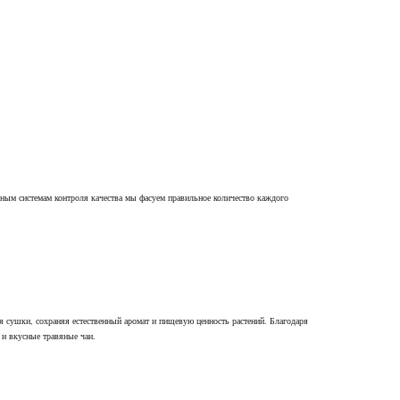
ным системам контроля качества мы фасуем правильное количество каждого
сушки, сохраняя естественный аромат и пищевую ценность растений. Благодаря
 и вкусные травяные чаи.