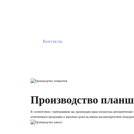
Ваш партнёр в сфере кон
Благодаря многолетнему опыту и команде профессионалов мы предлагаем высоко
Контакты
Производство планш
В соответствии с требованиями мы производим наши полностью автоматические 
качественную продукцию в короткие сроки на нашем высокоскоростном оборудов