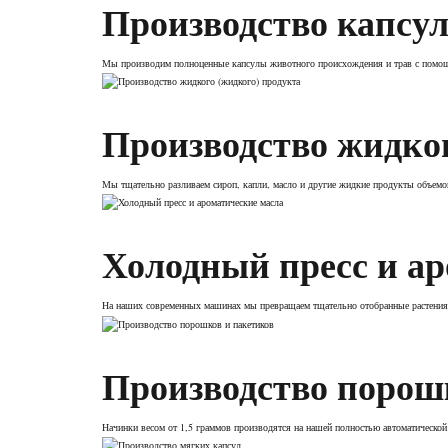
Производство капсу
Мы производим полноценные капсулы животного происхождения и трав с помощ
Производство жидког
Мы тщательно разливаем сироп, капли, масло и другие жидкие продукты объемом
Холодный пресс и а
На наших современных машинах мы превращаем тщательно отобранные растения и
Производство порош
Начинки весом от 1,5 граммов производятся на нашей полностью автоматической