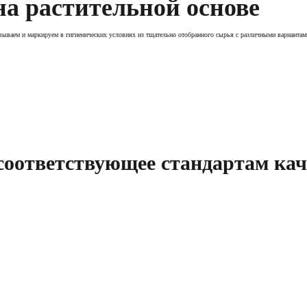
а растительной основе
овываем и маркируем в гигиенических условиях из тщательно отобранного сырья с различными вариант
соответствующее стандартам кач