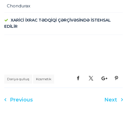
Chondurax
XARİCİ İXRAC TƏDQİQİ ÇƏRÇİVƏSİNDƏ İSTEHSAL
EDİLİR
Dəriyə qulluq
Kosmetik
Previous
Next