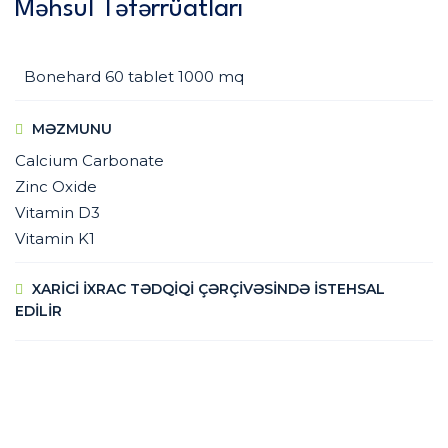
Məhsul Təfərrüatları
Bonehard 60 tablet 1000 mq
MƏZMUNU
Calcium Carbonate
Zinc Oxide
Vitamin D3
Vitamin K1
XARİCİ İXRAC TƏDQİQİ ÇƏRÇİVƏSİNDƏ İSTEHSAL
EDİLİR