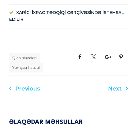
XARİCİ İXRAC TƏDQİQİ ÇƏRÇİVƏSİNDƏ İSTEHSAL
EDİLİR
Qida əlavələri
Yumşaq Kapsul
Previous
Next
Yazı
naviqasiyası
ƏLAQƏDAR MƏHSULLAR