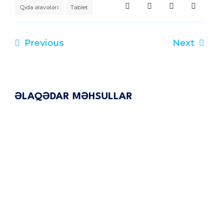
Qida əlavələri
Tablet
Previous
Next
Yazı
naviqasiyası
ƏLAQƏDAR MƏHSULLAR