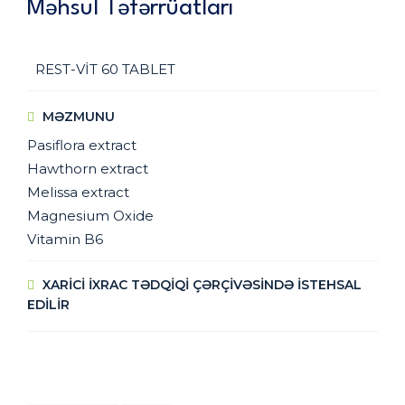
Məhsul Təfərrüatları
REST-VİT 60 TABLET
MƏZMUNU
Pasiflora extract
Hawthorn extract
Melissa extract
Magnesium Oxide
Vitamin B6
XARİCİ İXRAC TƏDQİQİ ÇƏRÇİVƏSİNDƏ İSTEHSAL
EDİLİR