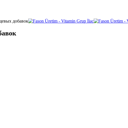
ищевых добавок
бавок