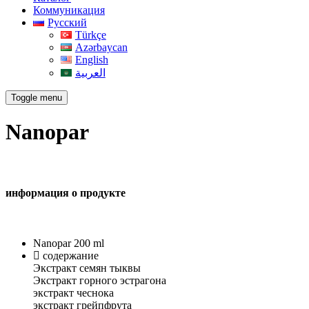
Коммуникация
Русский
Türkçe
Azərbaycan
English
العربية
Toggle menu
Nanopar
информация о продукте
Nanopar 200 ml
содержание
Экстракт семян тыквы
Экстракт горного эстрагона
экстракт чеснока
экстракт грейпфрута