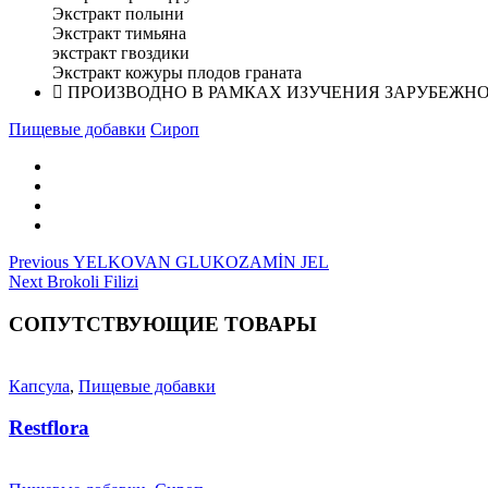
Экстракт полыни
Экстракт тимьяна
экстракт гвоздики
Экстракт кожуры плодов граната
ПРОИЗВОДНО В РАМКАХ ИЗУЧЕНИЯ ЗАРУБЕЖН
Пищевые добавки
Сироп
Навигация
Previous
Previous
YELKOVAN GLUKOZAMİN JEL
Next
post:
Next
Brokoli Filizi
по
post:
записям
СОПУТСТВУЮЩИЕ ТОВАРЫ
Капсула
,
Пищевые добавки
Restflora