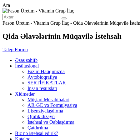
Ara
Fason Üretim - Vitamin Grup İlaç - Qida Əlavələrinin Müqavilə İstehs
Qida Əlavələrinin Müqavilə İstehsalı
Talep Formu
Əsas səhifə
İnstitusional
Bizim Haqqımızda
Avtobioqrafiya
SERTİFİKATLAR
İnsan resursları
Xidmətlər
Müştəri Müsahibələri
AR-GE və Formulyasiya
Lisenziyalaşdırma
Qrafik dizayn
İstehsal və Qablaşdırma
Çatdırılma
Biz nə istehsal edirik?
Kataloq