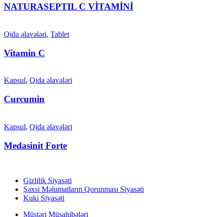
NATURASEPTIL C VİTAMİNİ
Qida əlavələri
,
Tablet
Vitamin C
Kapsul
,
Qida əlavələri
Curcumin
Kapsul
,
Qida əlavələri
Medasinit Forte
Gizlilik Siyasəti
Şəxsi Məlumatların Qorunması Siyasəti
Kuki Siyasəti
Müştəri Müsahibələri