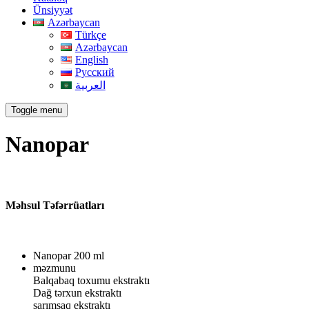
Ünsiyyət
Azərbaycan
Türkçe
Azərbaycan
English
Русский
العربية
Toggle menu
Nanopar
Məhsul Təfərrüatları
Nanopar 200 ml
məzmunu
Balqabaq toxumu ekstraktı
Dağ tərxun ekstraktı
sarımsaq ekstraktı