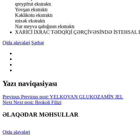
qreypfrut ekstraktı
Yovşan ekstraktı
Kəklikotu ekstraktı
mixək ekstraktı
Nar meyvə qabığının ekstraktı
XARİCİ İXRAC TƏDQİQİ ÇƏRÇİVƏSİNDƏ İSTEHSAL 
Qida əlavələri
Şərbət
Yazı naviqasiyası
Previous
Previous post:
YELKOVAN GLUKOZAMİN JEL
Next
Next post:
Brokoli Filizi
ƏLAQƏDAR MƏHSULLAR
Qida əlavələri