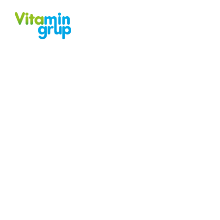
ANASAYFA
KURUMSAL
HİZMETLER
KEÇIBOYNUZU Ö