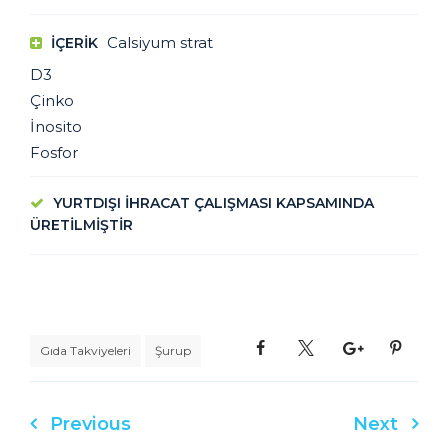
Calsiyum strat
IÇERIK
D3
Çinko
İnosito
Fosfor
YURTDIŞI İHRACAT ÇALIŞMASI KAPSAMINDA
ÜRETİLMİŞTİR
Gıda Takviyeleri
Şurup
Previous
Next
Yazı