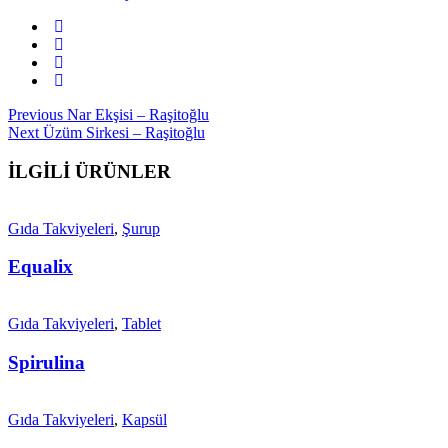
Yazı
Previous
Previous
Nar Ekşisi – Raşitoğlu
Next
post:
Next
Üzüm Sirkesi – Raşitoğlu
gezinmesi
post:
İLGİLİ ÜRÜNLER
Gıda Takviyeleri
,
Şurup
Equalix
Gıda Takviyeleri
,
Tablet
Spirulina
Gıda Takviyeleri
,
Kapsül