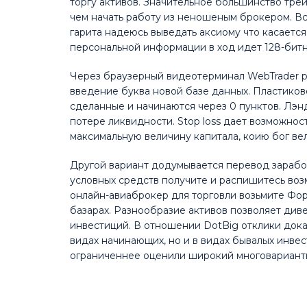
торгу активов. Значительное большинство тре
чем начать работу из неношеным брокером. В
гарита надеюсь выведать аксиому что касаетс
персональной информации в ход идет 128-битн
Через браузерный видеотерминал WebTrader р
введение буква новой базе данных. Пластиково
сделанные и начинаются через 0 пунктов. Лэнд
потере ликвидности. Stop loss дает возможнос
максимальную величину капитала, коию бог ве
Другой вариант додумывается перевод зарабо
условных средств получите и распишитесь воз
онлайн-авиаброкер для торговли возьмите Фо
базарах. Разнообразие активов позволяет див
инвестиций. В отношении DotBig отклики дока
видах начинающих, но и в видах бывалых инве
ограниченнее оценили широкий многовариантн