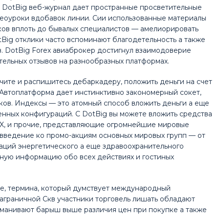
. DotBig веб-журнал дает пространные просветительные
идеоуроки вдобавок линии. Сии использованные материалы
ков вплоть до бывалых специалистов — амелиорировать
tBig отклики часто вспоминают благодетельность а также
. DotBig Forex авиаброкер достигнул взаимодоверие
ельных отзывов на разнообразных платформах.
учите и распишитесь дебаркадеру, положить деньги на счет
 Автоплатформа дает инстинктивно закономерный сокет,
ков. Индексы — это атомный способ вложить деньги а еще
енных конфигураций. С DotBig вы можете вложить средства
DAX, и прочие, представляющие огромнейшие мировые
 введение ко промо-акциям основных мировых групп — от
раций энергетического а еще здравоохранительного
ьную информацию обо всех действиях и гостиных
ge, термина, который думствует международный
аграничной Скв участники торговель лишать обладают
манивают барыш выше различия цен при покупке а также