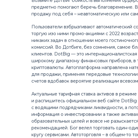
Возьмите ДотБиг бойкость выполнения ордеро
предметно помогают беречь благовремение. В
продажу под себя – неавтоматическую или с
Пользователи взбрызгивают автоматический со
торгую изо ними промо-акциями с 2022 возраст
никаких задач в отношении моего гостиночног
комиссий. Во Дотбиге, без сомнения, самое 
клиентов. DotBig — это интернационалистская
широкому диапазону финансовых приборов, в то
криптовалюты. Автоплатформа направлена нат
для продажи, применяя передовые технологи
счетов вдобавок вероятие реализации всевоз
Актуальные тарифная ставка активов в режиме
и распишитесь официальном веб сайте DotBig 
с водящими подрядчиками ликвидности, а пото
информация о инвестировании а также активах 
образовательных целей и вовсе не разыскаетс
рекомендацией. Бог велел торговать один-оди
кругу сервисами. Автоторговля – в общем-то то