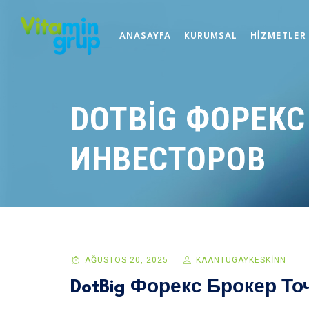
ANASAYFA
KURUMSAL
HİZMETLER
DOTBIG ФОРЕКС
ИНВЕСТОРОВ
AĞUSTOS 20, 2025
KAANTUGAYKESKINN
DotBig Форекс Брокер Т