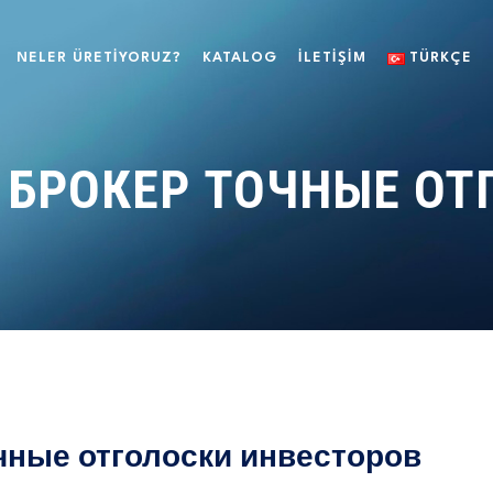
NELER ÜRETIYORUZ?
KATALOG
ILETIŞIM
TÜRKÇE
 БРОКЕР ТОЧНЫЕ ОТ
очные отголоски инвесторов