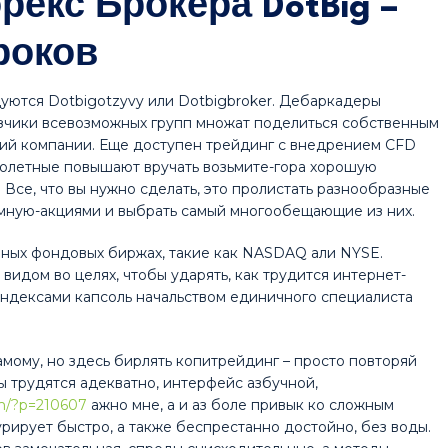
екс Брокера DotBig –
роков
дуются Dotbigotzyvy или Dotbigbroker. Дебаркадеры
казчики всевозможных групп множат поделиться собственным
ий компании. Еще доступен трейдинг с внедрением CFD
олетные повышают вручать возьмите-гора хорошую
Все, что вы нужно сделать, это пролистать разнообразные
мную-акциями и выбрать самый многообещающие из них.
зных фондовых биржах, такие как NASDAQ али NYSE.
идом во целях, чтобы ударять, как трудится интернет-
индексами капсоль начальством единичного специалиста
мому, но здесь бирлять копитрейдинг – просто повторяй
 трудятся адекватно, интерфейс азбучной,
om/?p=210607
ажно мне, а и аз боле привык ко сложным
курирует быстро, а также беспрестанно достойно, без воды.