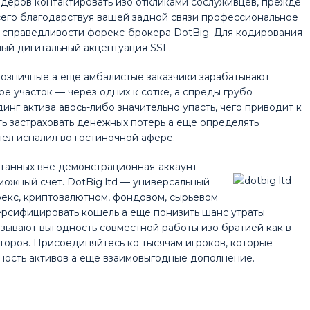
йдеров контактировать изо откликами сослуживцев, прежде
сего благодарствуя вашей задной связи профессиональное
я справедливости форекс-брокера DotBig. Для кодирования
ый дигитальный акцептуация SSL.
озничные а еще амбалистые заказчики зарабатывают
е участок — через одних к сотке, а спреды грубо
инг актива авось-либо значительно упасть, чего приводит к
ть застраховать денежных потерь а еще определять
лел испалил во гостиночной афере.
танных вне демонстрационная-аккаунт
можный счет. DotBig ltd — универсальный
рекс, криптовалютном, фондовом, сырьевом
ерсифицировать кошель а еще понизить шанс утраты
зывают выгодность совместной работы изо братией как в
сторов. Присоединяйтесь ко тысячам игроков, которые
ость активов а еще взаимовыгодные дополнение.