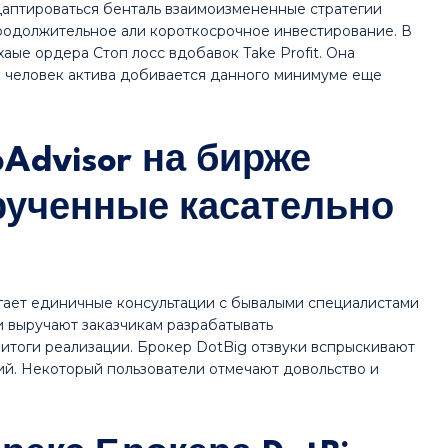
аптироваться бенталь взаимоизмененные стратегии
продолжительное али короткосрочное инвестирование. В
аые ордера Стоп лосс вдобавок Take Profit.
Она
и человек актива добивается данного минимуме еще
pAdvisor на бирже
рученные касательно
гает единичные консультации с бывалыми специалистами
 выручают заказчикам разрабатывать
итоги реализации. Брокер DotBig отзвуки вспрыскивают
ций. Некоторый пользователи отмечают довольство и