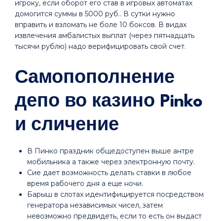
игроку, если оборот его став в игровых автоматах
домогится суммы в 5000 руб.. В сутки нужно
вправить и взломать не боле 10 боксов. В видах
извлечения амбалистых выплат (через пятнадцать
тысячи рублю) надо верифицировать свой счет.
Самопополнение
депо во казино Pinko
и сличение
В Пинко праздник общедоступен выше антре
мобильника а также через электронную почту.
Сие дает возможность делать ставки в любое
время рабочего дня а еще ночи.
Барыш в слотах идентифицируется посредством
генератора независимых чисел, затем
невозможно предвидеть, если то есть он выдаст