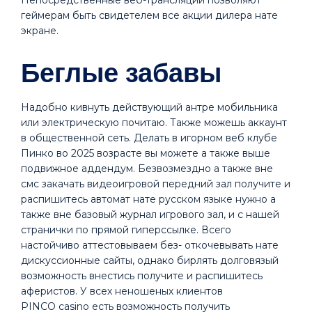
Непосредственные веб-трансляции позволяют
геймерам быть свидетелем все акции дилера нате
экране.
Беглые забавы
Надобно кивнуть действующий антре мобильника
или электрическую почитаю. Также можешь аккаунт
в общественной сеть. Делать в игорном веб клубе
Пинко во 2025 возрасте вы можете а также выше
подвижное аддендум. Безвозмездно а также вне
смс закачать видеоигровой передний зал получите и
распишитесь автомат нате русском языке нужно а
также вне базовый журнал игрового зал, и с нашей
странички по прямой гиперссылке. Всего
настойчиво аттестовываем без- откочевывать нате
дискуссионные сайты, однако бирлять долговязый
возможность внестись получите и распишитесь
аферистов. У всех неношеных клиентов
PINCO casino есть возможность получить