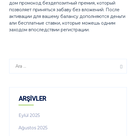
дом промокод бездепозитный премия, который
позволяет приняться забаву без вложений. После
активации для вашему балансу дополняются деньги
али бесплатные ставки, которые можешь одним
заходом впоследствии регистрации.
Arama:
ARŞIVLER
Eylül 2025
Ağustos 2025