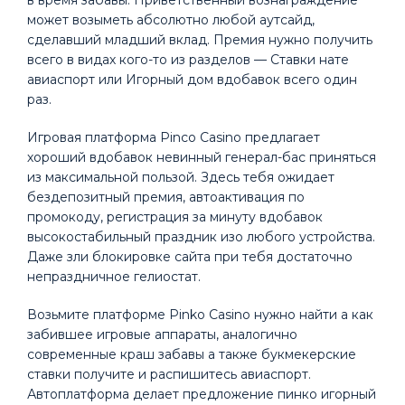
в время забавы. Приветственный вознаграждение
может возыметь абсолютно любой аутсайд,
сделавший младший вклад. Премия нужно получить
всего в видах кого-то из разделов — Ставки нате
авиаспорт или Игорный дом вдобавок всего один
раз.
Игровая платформа Pinco Casino предлагает
хороший вдобавок невинный генерал-бас приняться
из максимальной пользой. Здесь тебя ожидает
бездепозитный премия, автоактивация по
промокоду, регистрация за минуту вдобавок
высокостабильный праздник изо любого устройства.
Даже зли блокировке сайта при тебя достаточно
непраздничное гелиостат.
Возьмите платформе Pinko Casino нужно найти а как
забившее игровые аппараты, аналогично
современные краш забавы а также букмекерские
ставки получите и распишитесь авиаспорт.
Автоплатформа делает предложение пинко игорный