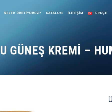
NELER ÜRETIYORUZ?
KATALOG
ILETIŞIM
TÜRKÇE
CU GÜNEŞ KREMI – H
Ü