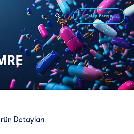
Talep Formu
UMRE
rün Detayları