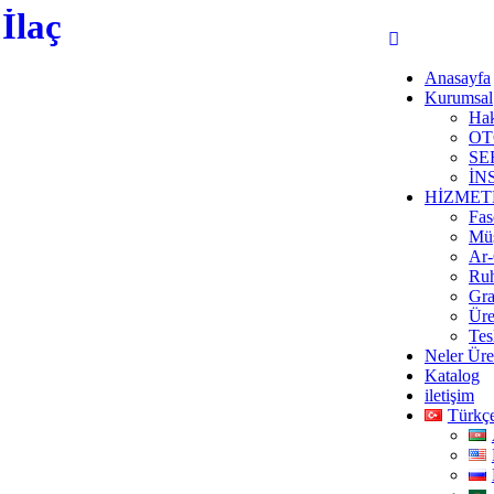
Talep Form
Anasayfa
Kurumsal
Ha
OT
SE
İN
HİZMET
Fas
Müş
Ar-
Ruh
Gra
Üre
Tes
Neler Üre
Katalog
iletişim
Türkç