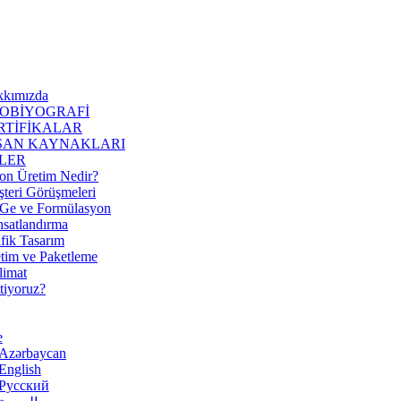
u
kkımızda
OBİYOGRAFİ
RTİFİKALAR
SAN KAYNAKLARI
LER
on Üretim Nedir?
teri Görüşmeleri
Ge ve Formülasyon
satlandırma
fik Tasarım
tim ve Paketleme
limat
tiyoruz?
e
Azərbaycan
English
Русский