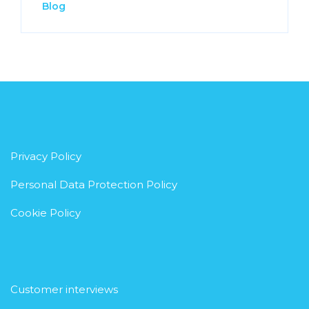
Blog
Privacy Policy
Personal Data Protection Policy
Cookie Policy
Customer interviews