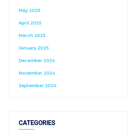
May 2025
April 2025
March 2025
January 2025
December 2024
November 2024
September 2024
CATEGORIES