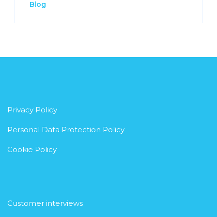
Blog
Privacy Policy
Personal Data Protection Policy
Cookie Policy
Customer interviews