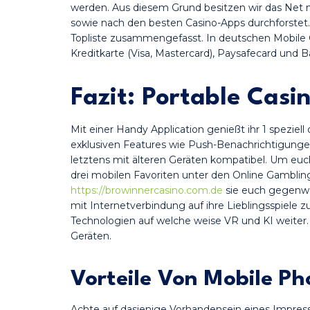
werden. Aus diesem Grund besitzen wir das Net 
sowie nach den besten Casino-Apps durchforstet. U
Topliste zusammengefasst. In deutschen Mobile Ca
Kreditkarte (Visa, Mastercard), Paysafecard u
Fazit: Portable Casi
Mit einer Handy Application genießt ihr 1 speziell
exklusiven Features wie Push-Benachrichtigungen.
letztens mit älteren Geräten kompatibel. Um euc
drei mobilen Favoriten unter den Online Gamblin
https://browinnercasino.com.de
sie euch gegenwär
mit Internetverbindung auf ihre Lieblingsspiele 
Technologien auf welche weise VR und KI weiter. 
Geräten.
Vorteile Von Mobile Ph
Achte auf dasjenige Vorhandensein eines Impres