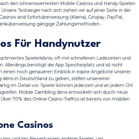
nach den lohnenswertesten Mobile-Casinos und Handy-Spielen
nsere Testsieger nach sich ziehen wir auf jener Seite in der
sinos sind Sofortüberweisung (Klarna), Giropay, PayPal,
nd Banküberweisung gängige Zahlungsmethoden.
nos Für Handynutzer
 optimiertes Spielerlebnis, oft mit schnelleren Ladezeiten und
 Allerdings benötigt die App Speicherplatz und ist nicht
h einen noch genaueren Einblick in expire Angebote unserer
g dens in Deutschland zu geben, stellen unsereiner
tig im Detail vor. Spieler können jederzeit und an jedem Ort
zugreifen. Mobile Gambling dens entwickeln sich durch neue
Über 70% des Online-Casino-Traffics ist bereits von mobilen
one Casinos
sums und lies Bewertungen anderer Spieler, um