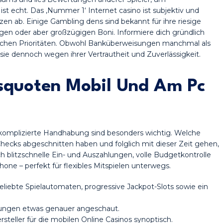
 ist echt. Das ‚Nummer 1‘ Internet casino ist subjektiv und
zen ab. Einige Gambling dens sind bekannt für ihre riesige
ngen oder aber großzügigen Boni. Informiere dich gründlich
nlichen Prioritäten. Obwohl Banküberweisungen manchmal als
ie dennoch wegen ihrer Vertrautheit und Zuverlässigkeit.
squoten Mobil Und Am Pc
nkomplizierte Handhabung sind besonders wichtig. Welche
Checks abgeschnitten haben und folglich mit dieser Zeit gehen,
ch blitzschnelle Ein- und Auszahlungen, volle Budgetkontrolle
one – perfekt für flexibles Mitspielen unterwegs.
beliebte Spielautomaten, progressive Jackpot-Slots sowie ein
hrungen etwas genauer angeschaut.
steller für die mobilen Online Casinos synoptisch.