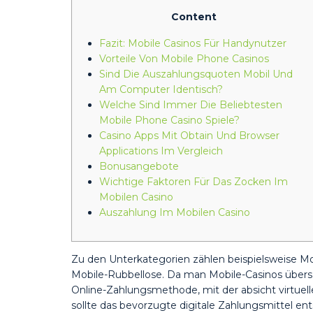
Content
Fazit: Mobile Casinos Für Handynutzer
Vorteile Von Mobile Phone Casinos
Sind Die Auszahlungsquoten Mobil Und
Am Computer Identisch?
Welche Sind Immer Die Beliebtesten
Mobile Phone Casino Spiele?
Casino Apps Mit Obtain Und Browser
Applications Im Vergleich
Bonusangebote
Wichtige Faktoren Für Das Zocken Im
Mobilen Casino
Auszahlung Im Mobilen Casino
Zu den Unterkategorien zählen beispielsweise Mo
Mobile-Rubbellose. Da man Mobile-Casinos übers I
Online-Zahlungsmethode, mit der absicht virtuell
sollte das bevorzugte digitale Zahlungsmittel 