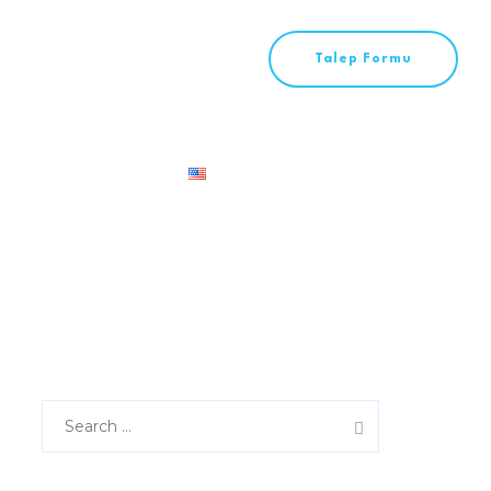
Talep Formu
CATALOG
CONTACT
ENGLISH
 CASINOS 2025
Search
for: