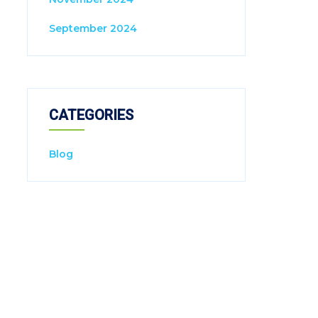
September 2024
CATEGORIES
Blog