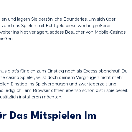
len und lagern Sie persönliche Boundaries, um sich über
os und das Spielen mit Echtgeld diese woche größerer
 weiter ins Net verlagert, sodass Besucher von Mobile-Casinos
nießen.
nus gibt’s für dich zum Einstieg noch als Excess obendrauf. Du
ine casino Spieler, willst doch deinem Vergnügen nicht mehr
len Einstieg ins Spielvergnügen und zwar jederzeit und
lediglich i am Browser öffnen ebenso schon bist i spielbereit.
zusätzlich installieren möchten.
r Das Mitspielen Im