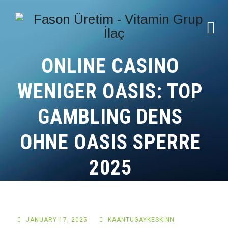
ONLINE CASINO
WENIGER OASIS: TOP
GAMBLING DENS
OHNE OASIS SPERRE
2025
JANUARY 17, 2025
KAANTUGAYKESKINN