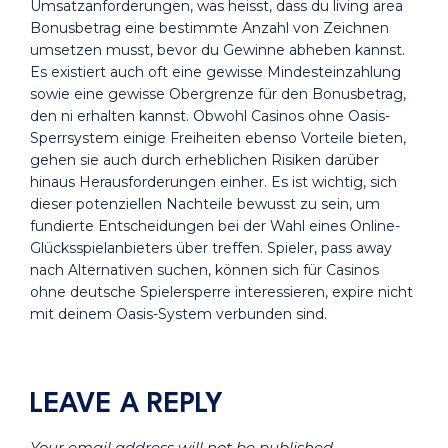
Umsatzanforderungen, was heisst, dass du living area
Bonusbetrag eine bestimmte Anzahl von Zeichnen
umsetzen musst, bevor du Gewinne abheben kannst.
Es existiert auch oft eine gewisse Mindesteinzahlung
sowie eine gewisse Obergrenze für den Bonusbetrag,
den ni erhalten kannst. Obwohl Casinos ohne Oasis-
Sperrsystem einige Freiheiten ebenso Vorteile bieten,
gehen sie auch durch erheblichen Risiken darüber
hinaus Herausforderungen einher. Es ist wichtig, sich
dieser potenziellen Nachteile bewusst zu sein, um
fundierte Entscheidungen bei der Wahl eines Online-
Glücksspielanbieters über treffen. Spieler, pass away
nach Alternativen suchen, können sich für Casinos
ohne deutsche Spielersperre interessieren, expire nicht
mit deinem Oasis-System verbunden sind.
LEAVE A REPLY
Your email address will not be published.