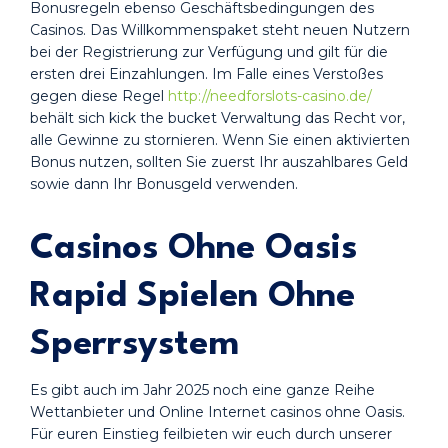
Bonusregeln ebenso Geschäftsbedingungen des
Casinos. Das Willkommenspaket steht neuen Nutzern
bei der Registrierung zur Verfügung und gilt für die
ersten drei Einzahlungen. Im Falle eines Verstoßes
gegen diese Regel
http://needforslots-casino.de/
behält sich kick the bucket Verwaltung das Recht vor,
alle Gewinne zu stornieren. Wenn Sie einen aktivierten
Bonus nutzen, sollten Sie zuerst Ihr auszahlbares Geld
sowie dann Ihr Bonusgeld verwenden.
Casinos Ohne Oasis
Rapid Spielen Ohne
Sperrsystem
Es gibt auch im Jahr 2025 noch eine ganze Reihe
Wettanbieter und Online Internet casinos ohne Oasis.
Für euren Einstieg feilbieten wir euch durch unserer