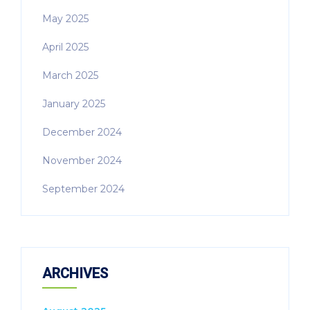
May 2025
April 2025
March 2025
January 2025
December 2024
November 2024
September 2024
ARCHIVES