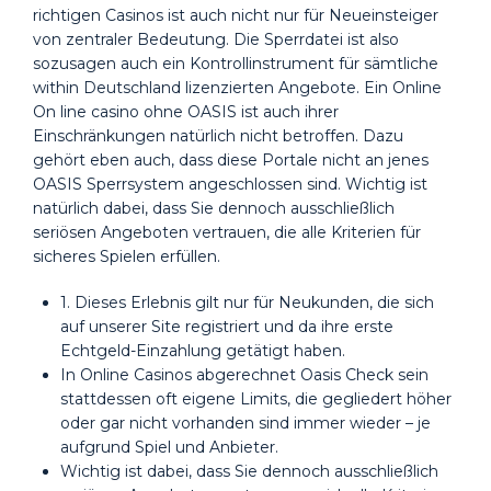
richtigen Casinos ist auch nicht nur für Neueinsteiger
von zentraler Bedeutung. Die Sperrdatei ist also
sozusagen auch ein Kontrollinstrument für sämtliche
within Deutschland lizenzierten Angebote. Ein Online
On line casino ohne OASIS ist auch ihrer
Einschränkungen natürlich nicht betroffen. Dazu
gehört eben auch, dass diese Portale nicht an jenes
OASIS Sperrsystem angeschlossen sind. Wichtig ist
natürlich dabei, dass Sie dennoch ausschließlich
seriösen Angeboten vertrauen, die alle Kriterien für
sicheres Spielen erfüllen.
1. Dieses Erlebnis gilt nur für Neukunden, die sich
auf unserer Site registriert und da ihre erste
Echtgeld-Einzahlung getätigt haben.
In Online Casinos abgerechnet Oasis Check sein
stattdessen oft eigene Limits, die gegliedert höher
oder gar nicht vorhanden sind immer wieder – je
aufgrund Spiel und Anbieter.
Wichtig ist dabei, dass Sie dennoch ausschließlich