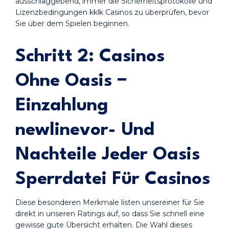
ausschlaggebend, immer die Sicherheitsprotokolle und
Lizenzbedingungen kklk Casinos zu überprüfen, bevor
Sie über dem Spielen beginnen.
Schritt 2: Casinos
Ohne Oasis −
Einzahlung
newlinevor- Und
Nachteile Jeder Oasis
Sperrdatei Für Casinos
Diese besonderen Merkmale listen unsereiner für Sie
direkt in unseren Ratings auf, so dass Sie schnell eine
gewisse gute Übersicht erhalten. Die Wahl dieses