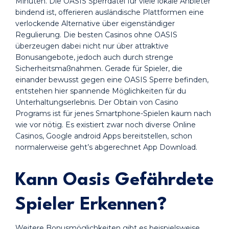
Minuten. Die OASIS Sperrdatei für viele lokale Anbieter
bindend ist, offerieren ausländische Plattformen eine
verlockende Alternative über eigenständiger
Regulierung. Die besten Casinos ohne OASIS
überzeugen dabei nicht nur über attraktive
Bonusangebote, jedoch auch durch strenge
Sicherheitsmaßnahmen. Gerade für Spieler, die
einander bewusst gegen eine OASIS Sperre befinden,
entstehen hier spannende Möglichkeiten für du
Unterhaltungserlebnis. Der Obtain von Casino
Programs ist für jenes Smartphone-Spielen kaum nach
wie vor nötig. Es existiert zwar noch diverse Online
Casinos, Google android Apps bereitstellen, schon
normalerweise geht’s abgerechnet App Download.
Kann Oasis Gefährdete
Spieler Erkennen?
Weitere Bonusmöglichkeiten gibt es beispielsweise