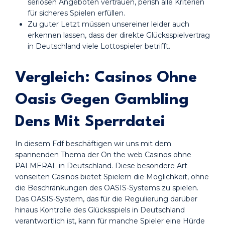
seriösen Angeboten vertrauen, perish alle Kriterien
für sicheres Spielen erfüllen.
Zu guter Letzt müssen unsereiner leider auch
erkennen lassen, dass der direkte Glücksspielvertrag
in Deutschland viele Lottospieler betrifft.
Vergleich: Casinos Ohne
Oasis Gegen Gambling
Dens Mit Sperrdatei
In diesem Fdf beschäftigen wir uns mit dem
spannenden Thema der On the web Casinos ohne
PALMERAL in Deutschland. Diese besondere Art
vonseiten Casinos bietet Spielern die Möglichkeit, ohne
die Beschränkungen des OASIS-Systems zu spielen.
Das OASIS-System, das für die Regulierung darüber
hinaus Kontrolle des Glücksspiels in Deutschland
verantwortlich ist, kann für manche Spieler eine Hürde