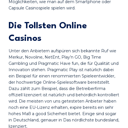
Möglichkeiten, wie man auf dem Smartphone oder
Capsule Casinospiele spielen wird.
Die Tollsten Online
Casinos
Unter den Anbietern aufspüren sich bekannte Ruf wie
Merkur, Novoline, NetEnt, Play’n GO, Big Time
Gambling und Pragmatic Have fun, die für Qualität und
Innovation stehen. Pragmatic Play ist natürlich dabei
ein Beispiel für einen renommierten Spieleentwickler,
der hochwertige Online-Spielesoftware bereitstellt.
Dazu zählt zum Beispiel, dass die Betreiberfirma
offiziell lizenziert ist natürlich und behördlich kontrolliert
wird. Die meisten von uns getesteten Anbieter haben
noch eine EU-Lizenz erhalten, expire bereits ein sehr
hohes Maß a good Sicherheit bietet. Einige sind sogar
in Deutschland, genauer in Das nördlichste bundesland,
lizenziert.