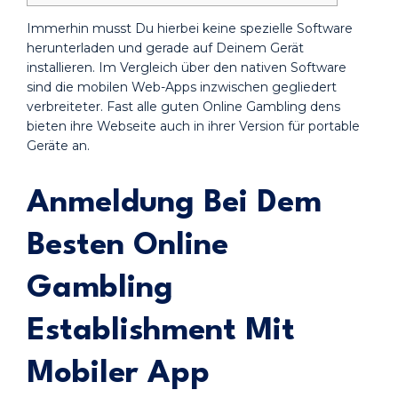
Immerhin musst Du hierbei keine spezielle Software
herunterladen und gerade auf Deinem Gerät
installieren. Im Vergleich über den nativen Software
sind die mobilen Web-Apps inzwischen gegliedert
verbreiteter. Fast alle guten Online Gambling dens
bieten ihre Webseite auch in ihrer Version für portable
Geräte an.
Anmeldung Bei Dem
Besten Online
Gambling
Establishment Mit
Mobiler App