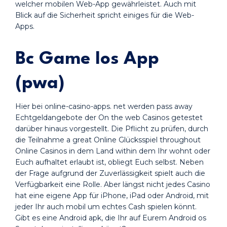
welcher mobilen Web-App gewährleistet. Auch mit
Blick auf die Sicherheit spricht einiges für die Web-
Apps.
Bc Game Ios App
(pwa)
Hier bei online-casino-apps. net werden pass away
Echtgeldangebote der On the web Casinos getestet
darüber hinaus vorgestellt. Die Pflicht zu prüfen, durch
die Teilnahme a great Online Glücksspiel throughout
Online Casinos in dem Land within dem Ihr wohnt oder
Euch aufhaltet erlaubt ist, obliegt Euch selbst. Neben
der Frage aufgrund der Zuverlässigkeit spielt auch die
Verfügbarkeit eine Rolle. Aber längst nicht jedes Casino
hat eine eigene App für iPhone, iPad oder Android, mit
jeder Ihr auch mobil um echtes Cash spielen könnt.
Gibt es eine Android apk, die Ihr auf Eurem Android os