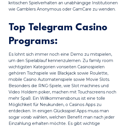
kritischen Spielverhalten an unabhängige Institutionen
wie Gamblers Anonymous oder GamCare zu wenden.
Top Telegram Casino
Programs:
Es lohnt sich immer noch eine Demo zu mitspielen,
um den Spielablauf kennenzulernen. Zu family room
wichtigsten Kategorien vonseiten Casinospielen
gehören Tischspiele wie Blackjack sowie Roulette,
mobile Casino Automatenspiele sowie Movie Slots.
Besonders die RNG-Spiele, wie Slot machines und
Video Holdem poker, machen mit Touchscreens noch
mehr Spaß. Ein Willkommensbonus ist eine tolle
Möglichkeit für Neukunden, o Casinos Apps zu
entdecken. In einigen Glücksspiel Apps muss man
sogar vorab wählen, welchen Benefit man nach jeder
Einzahlung erhalten möchte. Es gibt wichtige