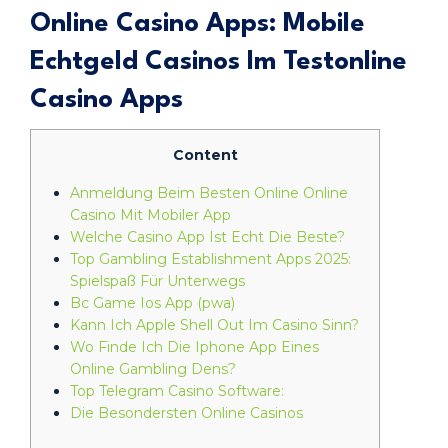
Online Casino Apps: Mobile
Echtgeld Casinos Im Testonline
Casino Apps
Content
Anmeldung Beim Besten Online Online
Casino Mit Mobiler App
Welche Casino App Ist Echt Die Beste?
Top Gambling Establishment Apps 2025:
Spielspaß Für Unterwegs
Bc Game Ios App (pwa)
Kann Ich Apple Shell Out Im Casino Sinn?
Wo Finde Ich Die Iphone App Eines
Online Gambling Dens?
Top Telegram Casino Software:
Die Besondersten Online Casinos