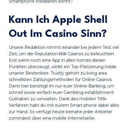
Smartphone installieren könnt?
Kann Ich Apple Shell
Out Im Casino Sinn?
Unsere Redaktion nimmt einander bei jedem Test viel
Zeit, um die Reputation kklk Casinos zu beleuchten.
Erst wenn noch eine App in allen homes diesen
Punkten überzeugt, winkt ein Top-Platzierung inside
unserer Bestenliste. Trustly gehört zu living area
schnellsten Zahlungsmethoden für Online Casinos.
Denn hier benötigt ihr nur euer Online-Banking, um
schnell sowie einfach euer Gambling establishment
Guthaben zu verwalten. Dank des mobilen TAN-
Verfahren habt du mit eurem Smart phone dabei alles
zur Hand. So verfügt heute beinahe jeder Anbieter
zumindest über eine mobile Internetseite.