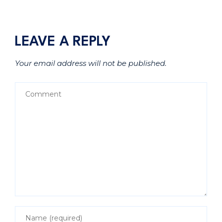
LEAVE A REPLY
Your email address will not be published.