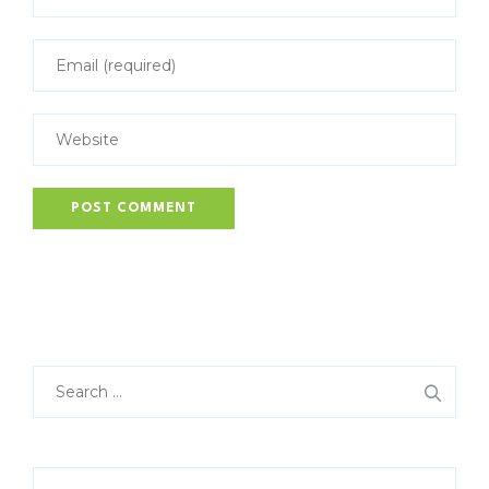
Search
for: